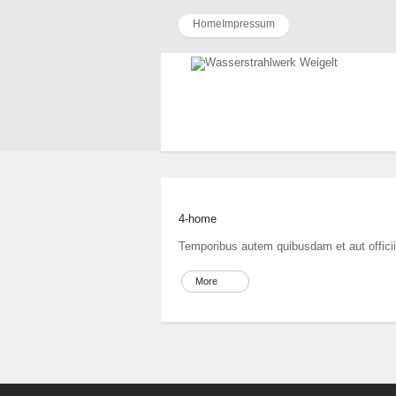
Home
Impressum
4-home
Temporibus autem quibusdam et aut officii
More