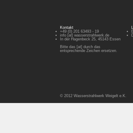
Kontakt
L
+49 (0) 201 6­3493 - 19
E
info [at] wasserstrahlwerk.de
In der Hagenbeck 25, 45143 Essen
Bitte das [at] durch das
entsprechende Zeichen ersetzen.
© 2012 Wasserstrahlwerk Weigelt e.K.